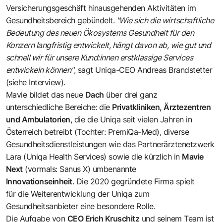
Versicherungsgeschäft hinausgehenden Aktivitäten im
Gesundheitsbereich gebündelt.
"Wie sich die wirtschaftliche
Bedeutung des neuen Ökosystems Gesundheit für den
Konzern langfristig entwickelt, hängt davon ab, wie gut und
schnell wir für unsere Kund:innen erstklassige Services
entwickeln können"
, sagt Uniqa-CEO Andreas Brandstetter
(
siehe Interview
).
Mavie bildet das neue
Dach
über drei ganz
unterschiedliche Bereiche: die
Privatkliniken, Ärztezentren
und Ambulatorien
, die die Uniqa seit vielen Jahren in
Österreich betreibt (Tochter: PremiQa-Med), diverse
Gesundheitsdienstleistungen wie das Partnerärztenetzwerk
Lara (Uniqa Health Services) sowie die kürzlich in
Mavie
Next
(vormals: Sanus X) umbenannte
Innovationseinheit
. Die 2020 gegründete Firma spielt
für die Weiterentwicklung der Uniqa zum
Gesundheitsanbieter eine besondere Rolle.
Die Aufgabe von
CEO Erich Kruschitz
und seinem Team ist