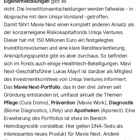
Eigenentwicklungen
gibt es
nicht. Die Investitionsentscheidungen werden fallweise - in
Absprache mit dem Uniqa-Vorstand -getroffen.
Damit fährt Mavie Next einen komplett anderen Ansatz als
der konzerneigene Risikokapitalfonds Uniqa Ventures.
Dieser hat mit 150 Millionen Euro ein festgelegtes
Investitionsvolumen und eine klare Renditeorientierung.
Anknüpfungspunkte gibt es aber durchaus. So befinden
sich im Fonds auch einige Healthtech-Beteiligungen. Mavi
Next-Geschäftsführer Lukas Mayrl ist darüber als Mitglied
des Investmentkomitees von Uniqa Ventures informiert.
Das
Mavie Next-Portfolio
, das in den drei Jahren seit
Gründung entstanden ist, umfasst aktuell die Themen
Pflege
(Cura Domo),
Prävention
(Mavie Work),
Diagnostik
(Biome Diagnostics, Lifely) und
Apotheken
(Aponect). Eine
Erweiterung des Portfolios ist etwa im Bereich
Heimdiagnostik vorstellbar. Hier gelten DNA-Tests als
interessantes neues Produkt für Mavie Next. Andere